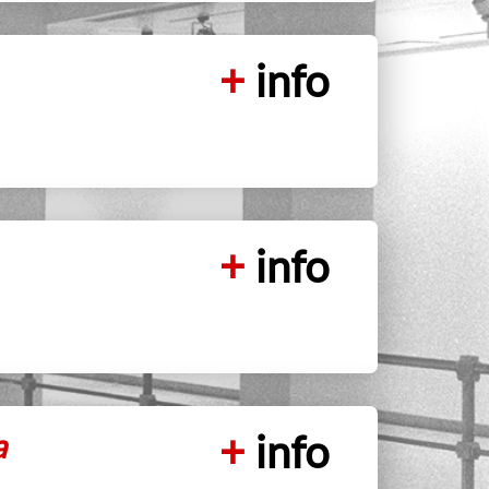
+
info
+
info
a
+
info